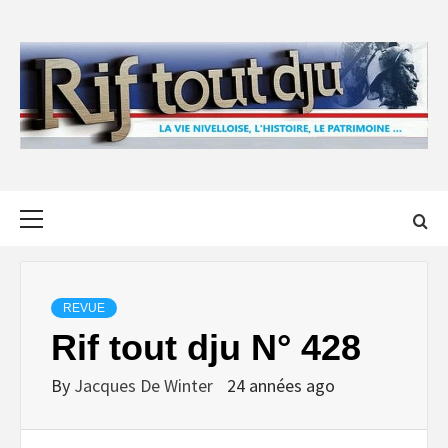
Skip
to
content
Primary
Menu
REVUE
Rif tout dju N° 428
By
Jacques De Winter
24 années ago