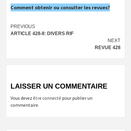
Comment obtenir ou consulter les revues?
Post
PREVIOUS
ARTICLE 428-8: DIVERS RIF
navigation
NEXT
REVUE 428
LAISSER UN COMMENTAIRE
Vous devez
être connecté
pour publier un
commentaire.