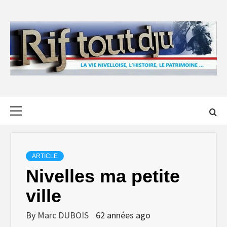
Skip
to
content
Primary
Menu
ARTICLE
Nivelles ma petite
ville
By
Marc DUBOIS
62 années ago