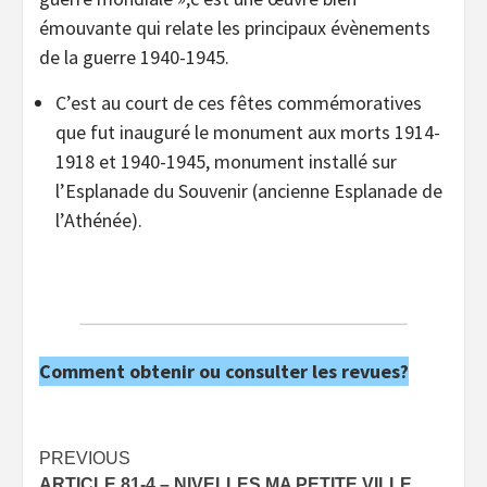
émouvante qui relate les principaux évènements
de la guerre 1940-1945.
C’est au court de ces fêtes commémoratives
que fut inauguré le monument aux morts 1914-
1918 et 1940-1945, monument installé sur
l’Esplanade du Souvenir (ancienne Esplanade de
l’Athénée).
Comment obtenir ou consulter les revues?
Post
PREVIOUS
ARTICLE 81-4 – NIVELLES MA PETITE VILLE