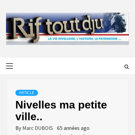
Skip
to
content
Primary
Menu
ARTICLE
Nivelles ma petite
ville..
By
Marc DUBOIS
65 années ago