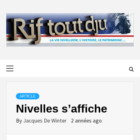
Skip
to
content
Primary
Menu
ARTICLE
Nivelles s’affiche
By
Jacques De Winter
2 années ago