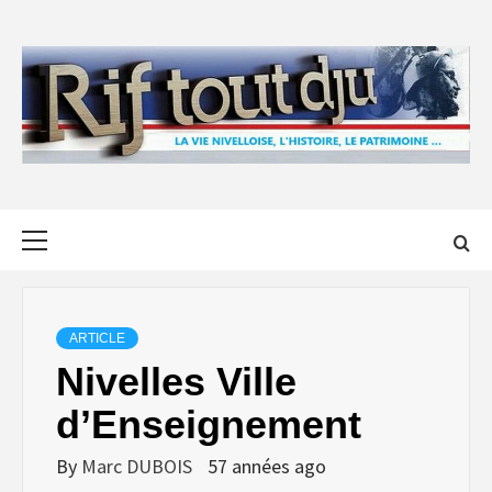
Skip
to
content
Primary
Menu
ARTICLE
Nivelles Ville
d’Enseignement
By
Marc DUBOIS
57 années ago