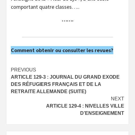
comportant quatre classes…..
…….
Comment obtenir ou consulter les revues?
Post
PREVIOUS
ARTICLE 129-3 : JOURNAL DU GRAND EXODE
navigation
DES RÉFUGIERS FRANÇAIS ET DE LA
RETRAITE ALLEMANDE (SUITE)
NEXT
ARTICLE 129-4 : NIVELLES VILLE
D’ENSEIGNEMENT