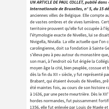
UN ARTICLE DE PAUL COLLET, publié dans « 1
Internationale de Bruxelles, n° 5, du 15 
anciennes villes de Belgique. Elle compte aus
de vastes ombres et de vives lumières. Cer
territoire prouvent qu’elle fut occupée à l’
l’étymologie exacte de Nivelles, lui se disai
Nivigella, Nivialla. La ville actuelle que l’
carolingienne, doit sa fondation à Sainte Ge
s’éleva peu à peu autour du monastère que, s
son mari, à l’endroit où fut érigée la Collé
moyen âge la cité, bien peuplée, cossue et 
dès la fin du XII » siècle, y fut représenté
Brabant, qui étaient évoués de Nivelles, prê
été maintes fois, au cours de son histoire 
à 1636, par une peste meurtrière. Dès le XII’ 
hordes normandes, fut puissamment fortifiée.
1356, elle fut enlevée par Louis de Maele 