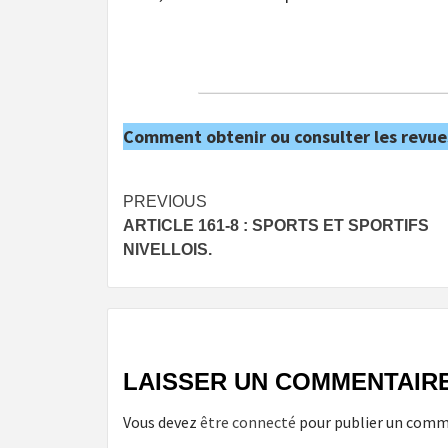
Comment obtenir ou consulter les revue
Post
PREVIOUS
ARTICLE 161-8 : SPORTS ET SPORTIFS
navigation
NIVELLOIS.
LAISSER UN COMMENTAIR
Vous devez
être connecté
pour publier un comm