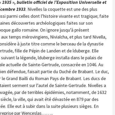
935 », bulletin officiel de !’Exposition Universelle et
décembre 1933
. Nivelles la coquette est une des plus
si parmi celles dont l’histoire vivante est tragique; faite
taines découvertes archéologiques faites sur son
époque gallo romaine. On ignore jusqu’à présent
t aux temps mérovingiens, Nivialcha, et plus tard Nivella,
on considère à juste titre comme le berceau de la dynastie
rtrude, fille de Pépin de Landen et de lduberge. Elle
uivant la légende, lduberge installa dans le palais de
giale actuelle de Sainte-Gertrude, consacrée en 1046. Au
bien défendue, faisait partie du Duché de Brabant. Le duc,
 par le Grand Bailli du Roman Pays de Brabant. Les ducs de
taient serment sur l’autel de Sainte-Gertrude. Nivelles a
ravagée, par de terribles épidémies, notamment, de 1632
siècle, la ville, qui avait été dévastée en 879 par des
 Elle eut à subir dans la suite plusieurs sièges. En
et reprise par Wenceslas……..