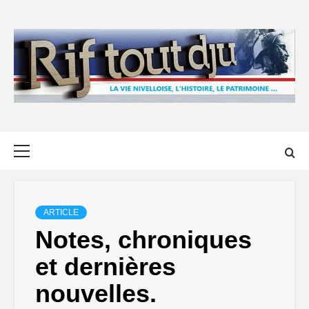
Skip
to
content
Primary
Menu
ARTICLE
Notes, chroniques
et dernières
nouvelles.