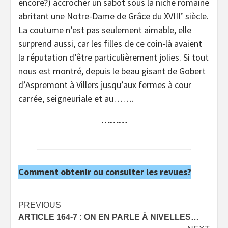
encore?) accrocher un sabot sous la niche romaine
abritant une Notre-Dame de Grâce du XVIII’ siècle.
La coutume n’est pas seulement aimable, elle
surprend aussi, car les filles de ce coin-là avaient
la réputation d’être particulièrement jolies. Si tout
nous est montré, depuis le beau gisant de Gobert
d’Aspremont à Villers jusqu’aux fermes à cour
carrée, seigneuriale et au…….
………
Comment obtenir ou consulter les revues?
Post
PREVIOUS
ARTICLE 164-7 : ON EN PARLE À NIVELLES…
navigation