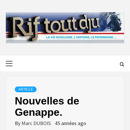
Skip
to
content
Primary
Menu
ARTICLE
Nouvelles de
Genappe.
By
Marc DUBOIS
45 années ago