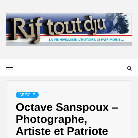
Skip
to
content
Primary
Menu
ARTICLE
Octave Sanspoux –
Photographe,
Artiste et Patriote