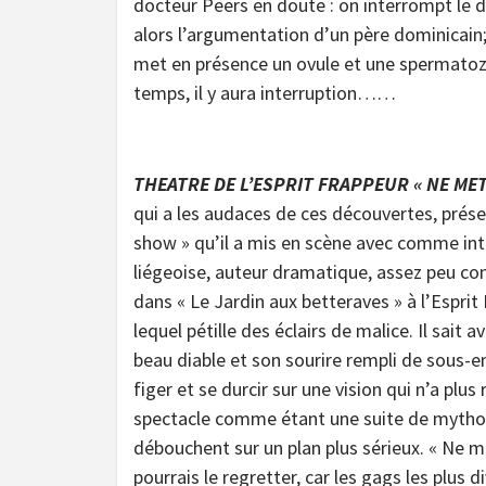
docteur Peers en doute : on interrompt le
alors l’argumentation d’un père dominicain; 
met en présence un ovule et une spermatozo
temps, il y aura interruption……
THEATRE DE L’ESPRIT FRAPPEUR « NE ME
qui a les audaces de ces découvertes, prés
show » qu’il a mis en scène avec comme int
liégeoise, auteur dramatique, assez peu connu 
dans « Le Jardin aux betteraves » à l’Esprit
lequel pétille des éclairs de malice. Il sai
beau diable et son sourire rempli de sous-
figer et se durcir sur une vision qui n’a plu
spectacle comme étant une suite de mythom
débouchent sur un plan plus sérieux. « Ne me
pourrais le regretter, car les gags les plus 