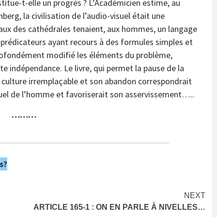
nstitue-t-elle un progrès ? L’Académicien estime, au
nberg, la civilisation de l’audio-visuel était une
vitraux des cathédrales tenaient, aux hommes, un langage
 prédicateurs ayant recours à des formules simples et
rofondément modifié les éléments du problème,
e indépendance. Le livre, qui permet la pause de la
e culture irremplaçable et son abandon correspondrait
uel de l’homme et favoriserait son asservissement…..
………
s?
NEXT
ARTICLE 165-1 : ON EN PARLE À NIVELLES…