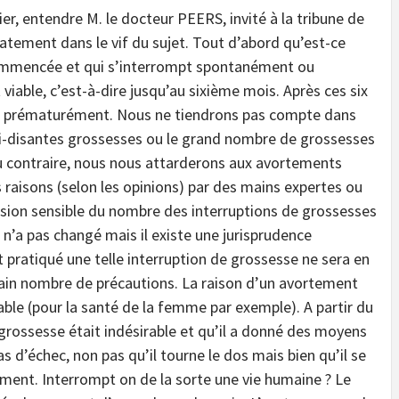
er, entendre M. le docteur PEERS, invité à la tribune de
iatement dans le vif du sujet. Tout d’abord qu’est-ce
ommencée et qui s’interrompt spontanément ou
 viable, c’est-à-dire jusqu’au sixième mois. Après ces six
ué prématurément. Nous ne tiendrons pas compte dans
oi-disantes grossesses ou le grand nombre de grossesses
 Au contraire, nous nous attarderons aux avortements
aisons (selon les opinions) par des mains expertes ou
ssion sensible du nombre des interruptions de grossesses
 n’a pas changé mais il existe une jurisprudence
 pratiqué une telle interruption de grossesse ne sera en
ertain nombre de précautions. La raison d’un avortement
ble (pour la santé de la femme par exemple). A partir du
rossesse était indésirable et qu’il a donné des moyens
as d’échec, non pas qu’il tourne le dos mais bien qu’il se
tement. Interrompt on de la sorte une vie humaine ? Le