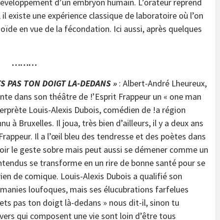
 développement d’un embryon humain. L’orateur reprend
il existe une expérience classique de laboratoire où l’on
ïde en vue de la fécondation. Ici aussi, après quelques
………
TS PAS TON DOIGT LA-DEDANS »
: Albert-André Lheureux,
ente dans son théâtre de !’Esprit Frappeur un « one man
erprète Louis-Alexis Dubois, comédien de !a région
à Bruxelles. Il joua, très bien d’ailleurs, il y a deux ans
 Frappeur. Il a l’œil bleu des tendresse et des poètes dans
t avoir le geste sobre mais peut aussi se démener comme un
entendus se transforme en un rire de bonne santé pour se
s rien de comique. Louis-Alexis Dubois a qualifié son
anies loufoques, mais ses élucubrations farfelues
ts pas ton doigt là-dedans » nous dit-il, sinon tu
divers qui composent une vie sont loin d’être tous