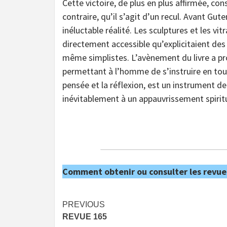
Cette victoire, de plus en plus affirmée, co
contraire, qu’il s’agit d’un recul. Avant Gute
inéluctable réalité. Les sculptures et les 
directement accessible qu’explicitaient des
même simplistes. L’avènement du livre a p
permettant à l’homme de s’instruire en tout
pensée et la réflexion, est un instrument d
inévitablement à un appauvrissement spirit
Comment obtenir ou consulter les revue
Post
PREVIOUS
REVUE 165
navigation