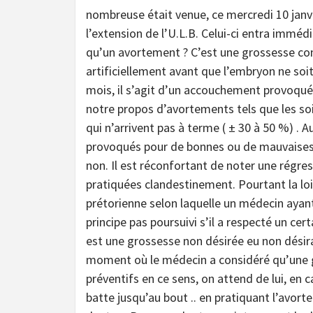
nombreuse était venue, ce mercredi 10 janvi
l’extension de l’U.L.B. Celui-ci entra imméd
qu’un avortement ? C’est une grossesse c
artificiellement avant que l’embryon ne soit
mois, il s’agit d’un accouchement provoq
notre propos d’avortements tels que les s
qui n’arrivent pas à terme ( ± 30 à 50 %) .
provoqués pour de bonnes ou de mauvaises r
non. Il est réconfortant de noter une régre
pratiquées clandestinement. Pourtant la loi
prétorienne selon laquelle un médecin ayant
principe pas poursuivi s’il a respecté un c
est une grossesse non désirée eu non désira
moment où le médecin a considéré qu’une g
préventifs en ce sens, on attend de lui, en c
batte jusqu’au bout .. en pratiquant l’avor