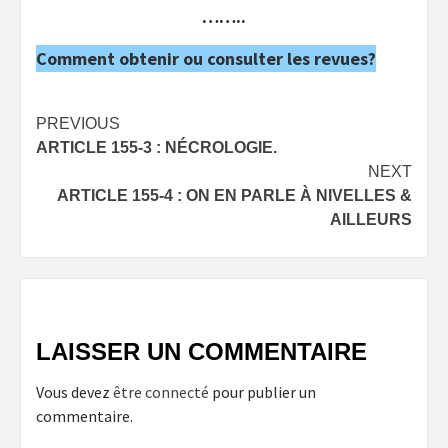
……..
Comment obtenir ou consulter les revues?
Post
PREVIOUS
ARTICLE 155-3 : NÉCROLOGIE.
navigation
NEXT
ARTICLE 155-4 : ON EN PARLE À NIVELLES &
AILLEURS
LAISSER UN COMMENTAIRE
Vous devez
être connecté
pour publier un
commentaire.