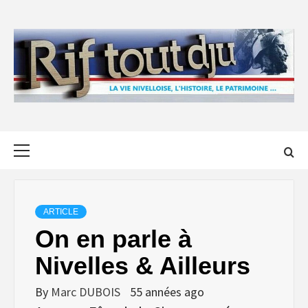
Skip
to
content
Primary
Menu
ARTICLE
On en parle à
Nivelles & Ailleurs
By
Marc DUBOIS
55 années ago