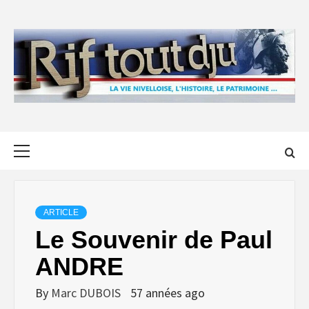
Skip
to
content
Primary
Menu
ARTICLE
Le Souvenir de Paul
ANDRE
By
Marc DUBOIS
57 années ago