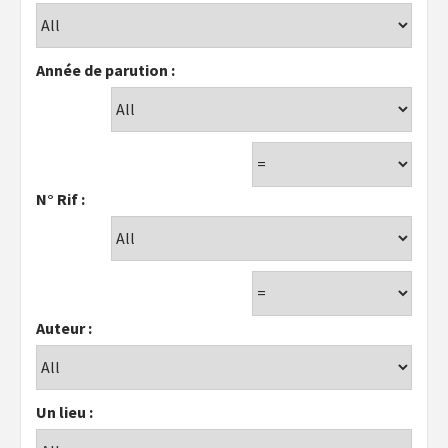
Année de parution :
N° Rif :
Auteur :
Un lieu :