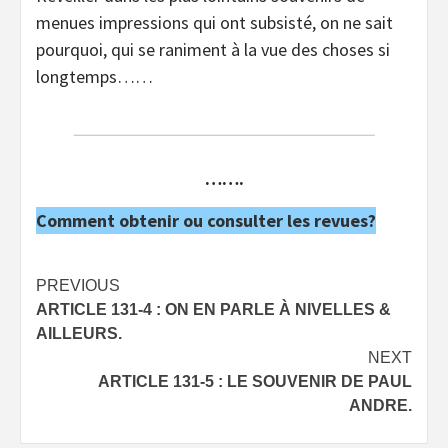
menues impressions qui ont subsisté, on ne sait
pourquoi, qui se raniment à la vue des choses si
longtemps……
…….
Comment obtenir ou consulter les revues?
Post
PREVIOUS
ARTICLE 131-4 : ON EN PARLE À NIVELLES &
navigation
AILLEURS.
NEXT
ARTICLE 131-5 : LE SOUVENIR DE PAUL
ANDRE.