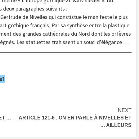
r thème « L’Europe gothique XII &XIV siècles ». Du
s deux paragraphes suivants :
Gertrude de Nivelles qui constistue le manifeste le plus
’art gothique français, Par sa synthèse entre la plastique
nnement des grandes cathédrales du Nord dont les orfèvres
égnés. Les statuettes trahissent un souci d’élégance …
s?
NEXT
ET …
ARTICLE 121-6 : ON EN PARLE À NIVELLES ET
… AILLEURS