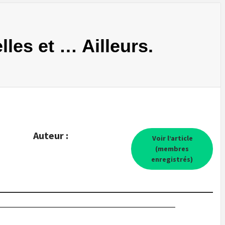
lles et … Ailleurs.
Auteur :
Voir l’article
(membres
enregistrés)