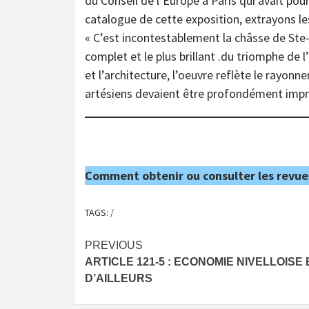
du Conseil de l’Europe à Paris qui avait pou
catalogue de cette exposition, extrayons le
« C’est incontestablement la châsse de Ste-
complet et le plus brillant .du triomphe de l
et l’architecture, l’oeuvre reflète le rayo
artésiens devaient être profondément impr
Comment obtenir ou consulter les revue
TAGS:
/
Post
PREVIOUS
ARTICLE 121-5 : ECONOMIE NIVELLOISE 
navigation
D’AILLEURS