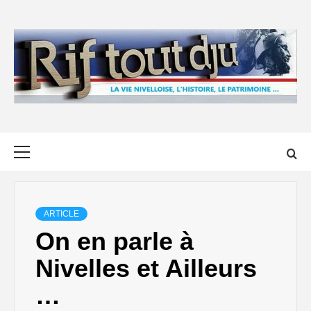
Skip
to
content
Primary
Menu
ARTICLE
On en parle à
Nivelles et Ailleurs
…