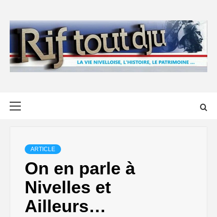
Skip
to
content
Primary
Menu
ARTICLE
On en parle à
Nivelles et
Ailleurs…