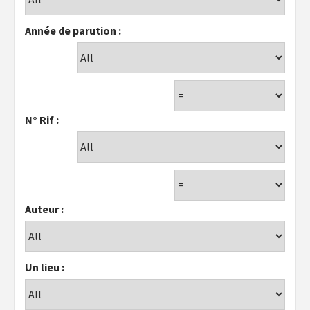
Année de parution :
N° Rif :
Auteur :
Un lieu :