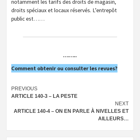
notamment les tarifs des droits de magasin,
droits spéciaux et locaux réservés. L’entrepôt
public est……
……..
Comment obtenir ou consulter les revues?
Post
PREVIOUS
ARTICLE 140-3 – LA PESTE
navigation
NEXT
ARTICLE 140-4 – ON EN PARLE À NIVELLES ET
AILLEURS…