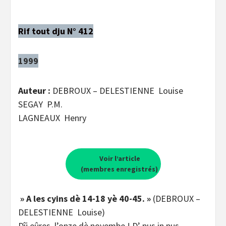
Rif tout dju N° 412
1999
Auteur :
DEBROUX – DELESTIENNE Louise
SEGAY P.M.
LAGNEAUX Henry
Voir l’article
(membres enregistrés)
» A les cyins dè 14-18 yè 40-45. »
(DEBROUX –
DELESTIENNE Louise)
Dîj eûres, l’onze dè novembe ! D’ pus in pus