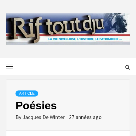
Skip
to
content
Primary
Menu
ARTICLE
Poésies
By
Jacques De Winter
27 années ago