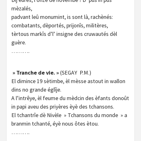
mèzalés,
padvant leû monumint, is sont là, rachènés:
combatants, dèportés, prijonîs, militères,
tèrtous markîs d’l’ insigne des cruwautés dèl
guère.
……….
» Tranche de vie. »
(SEGAY P.M.)
El dimince 19 sètimbe, èl mèsse astout in wallon
dins no grande églîje.
A l’intrêye, èl feume du mèdcin des èfants donoût
in papi aveu des priyères èyè des tchansons.
El tchantrîe dè Nivèle » Tchansons du monde » a
branmin tchanté, éyè nous ôtes ètou.
……….