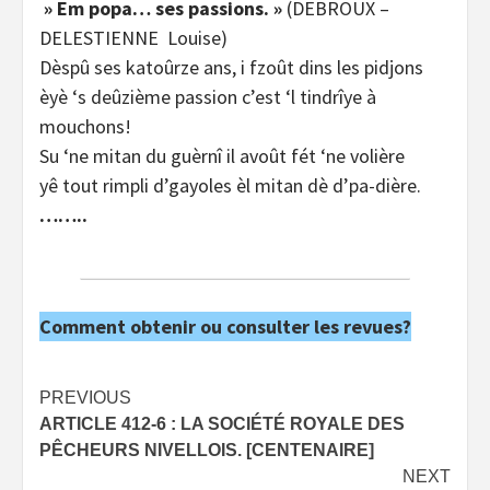
» Em popa… ses passions. »
(DEBROUX –
DELESTIENNE Louise)
Dèspû ses katoûrze ans, i fzoût dins les pidjons
èyè ‘s deûzième passion c’est ‘l tindrîye à
mouchons!
Su ‘ne mitan du guèrnî il avoût fét ‘ne volière
yê tout rimpli d’gayoles èl mitan dè d’pa-dière.
……..
Comment obtenir ou consulter les revues?
Post
PREVIOUS
ARTICLE 412-6 : LA SOCIÉTÉ ROYALE DES
navigation
PÊCHEURS NIVELLOIS. [CENTENAIRE]
NEXT