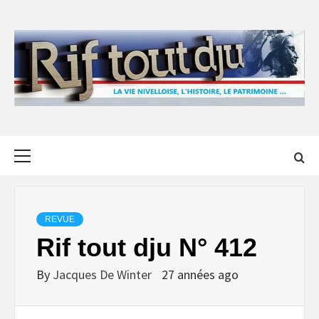
Skip
to
content
Primary
Menu
REVUE
Rif tout dju N° 412
By
Jacques De Winter
27 années ago