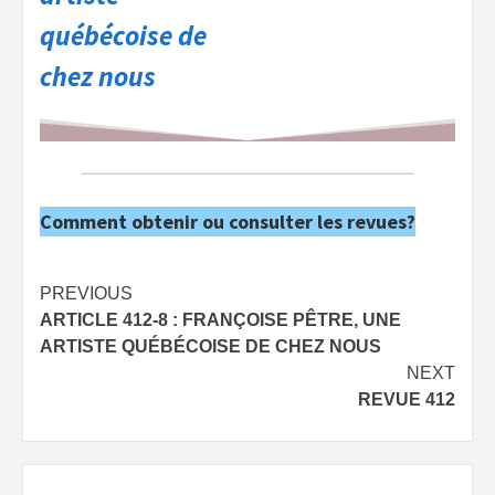
québécoise de
chez nous
Comment obtenir ou consulter les revues?
Post
PREVIOUS
ARTICLE 412-8 : FRANÇOISE PÊTRE, UNE
navigation
ARTISTE QUÉBÉCOISE DE CHEZ NOUS
NEXT
REVUE 412