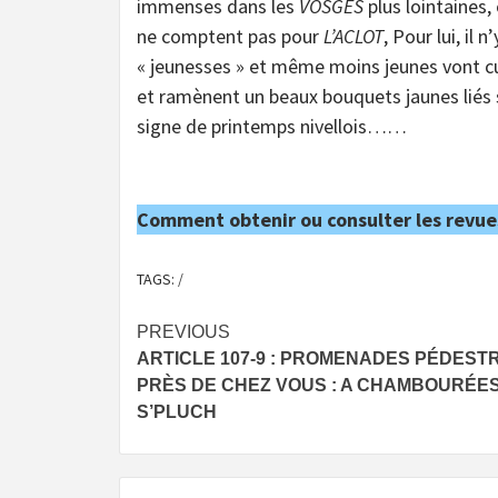
immenses dans les
VOSGES
plus lointaines, 
ne comptent pas pour
L’ACLOT
, Pour lui, il
« jeunesses » et même moins jeunes vont cu
et ramènent un beaux bouquets jaunes liés
signe de printemps nivellois……
Comment obtenir ou consulter les revue
TAGS:
/
Post
PREVIOUS
ARTICLE 107-9 : PROMENADES PÉDEST
navigation
PRÈS DE CHEZ VOUS : A CHAMBOURÉE
S’PLUCH