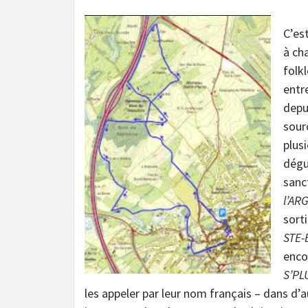
C’es
à ch
folkl
entr
depui
sourc
plusi
dégus
sanct
l’AR
sort
STE-
enco
S’PL
les appeler par leur nom français – dans d’a