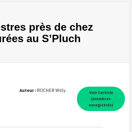
tres près de chez
rées au S’Pluch
Auteur :
ROCHER Willy
Voir l’article
(membres
enregistrés)