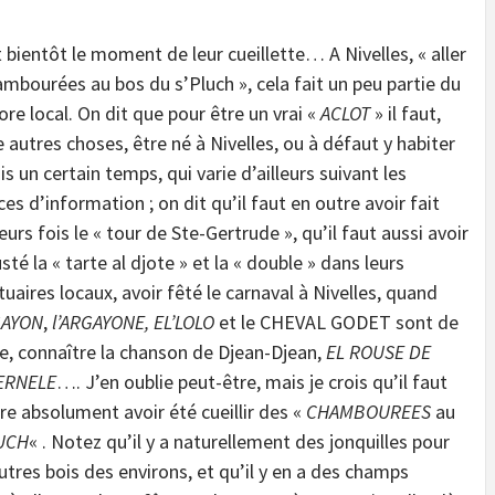
t bientôt le moment de leur cueillette… A Nivelles, « aller
ambourées au bos du s’Pluch », cela fait un peu partie du
ore local. On dit que pour être un vrai «
ACLOT
» il faut,
e autres choses, être né à Nivelles, ou à défaut y habiter
s un certain temps, qui varie d’ailleurs suivant les
es d’information ; on dit qu’il faut en outre avoir fait
eurs fois le « tour de Ste-Gertrude », qu’il faut aussi avoir
té la « tarte al djote » et la « double » dans leurs
uaires locaux, avoir fêté le carnaval à Nivelles, quand
GAYON
,
l’ARGAYONE, EL’LOLO
et le CHEVAL GODET sont de
ie, connaître la chanson de Djean-Djean,
EL ROUSE DE
ERNELE
…. J’en oublie peut-être, mais je crois qu’il faut
re absolument avoir été cueillir des «
CHAMBOUREES
au
UCH
« . Notez qu’il y a naturellement des jonquilles pour
utres bois des environs, et qu’il y en a des champs