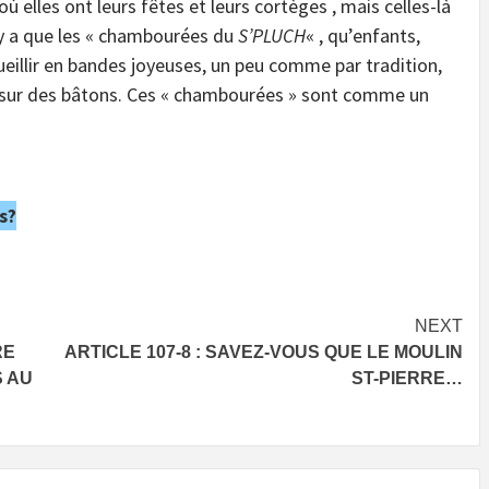
où elles ont leurs fêtes et leurs cortèges , mais celles-là
 n’y a que les « chambourées du
S’PLUCH
« , qu’enfants,
eillir en bandes joyeuses, un peu comme par tradition,
 sur des bâtons. Ces « chambourées » sont comme un
s?
NEXT
RE
ARTICLE 107-8 : SAVEZ-VOUS QUE LE MOULIN
S AU
ST-PIERRE…