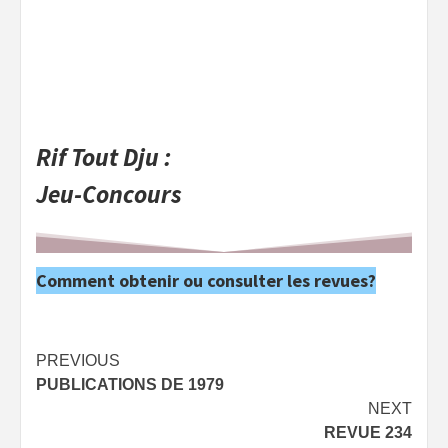
Rif Tout Dju :
Jeu-Concours
Comment obtenir ou consulter les revues?
Post
PREVIOUS
PUBLICATIONS DE 1979
navigation
NEXT
REVUE 234