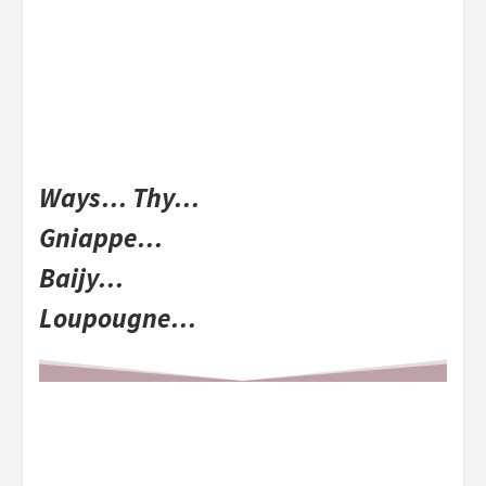
Ways… Thy…
Gniappe…
Baijy…
Loupougne…