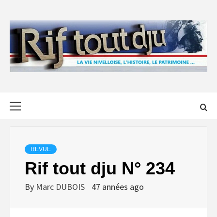
Skip
to
content
Primary
Menu
REVUE
Rif tout dju N° 234
By
Marc DUBOIS
47 années ago