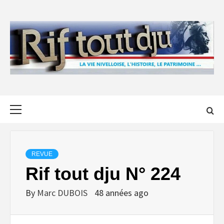
Skip
to
content
Primary
Menu
REVUE
Rif tout dju N° 224
By
Marc DUBOIS
48 années ago