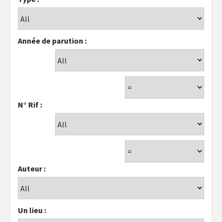
Année de parution :
N° Rif :
Auteur :
Un lieu :