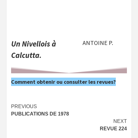
Un Nivellois à
ANTOINE P.
Calcutta.
Comment obtenir ou consulter les revues?
Post
PREVIOUS
PUBLICATIONS DE 1978
navigation
NEXT
REVUE 224