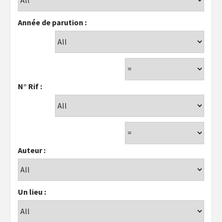
Année de parution :
N° Rif :
Auteur :
Un lieu :