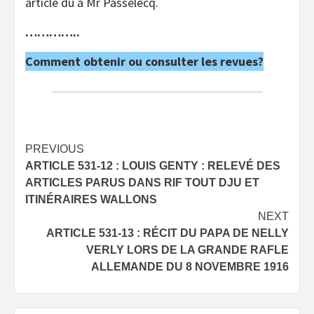
article dû à Mr Passelecq.
…………..
Comment obtenir ou consulter les revues?
Post
PREVIOUS
ARTICLE 531-12 : LOUIS GENTY : RELEVÉ DES
navigation
ARTICLES PARUS DANS RIF TOUT DJU ET
ITINÉRAIRES WALLONS
NEXT
ARTICLE 531-13 : RÉCIT DU PAPA DE NELLY
VERLY LORS DE LA GRANDE RAFLE
ALLEMANDE DU 8 NOVEMBRE 1916