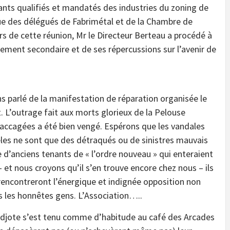
ants qualifiés et mandatés des industries du zoning de
 que des délégués de Fabrimétal et de la Chambre de
s de cette réunion, Mr le Directeur Berteau a procédé à
1ement secondaire et de ses répercussions sur l’avenir de
s parlé de la manifestation de réparation organisée le
t. L’outrage fait aux morts glorieux de la Pelouse
accagées a été bien vengé. Espérons que les vandales
èles ne sont que des détraqués ou de sinistres mauvais
re d’anciens tenants de « l’ordre nouveau » qui enteraient
– et nous croyons qu’il s’en trouve encore chez nous – ils
 rencontreront l’énergique et indignée opposition non
s les honnêtes gens. L’Association…..
 al djote s’est tenu comme d’habitude au café des Arcades