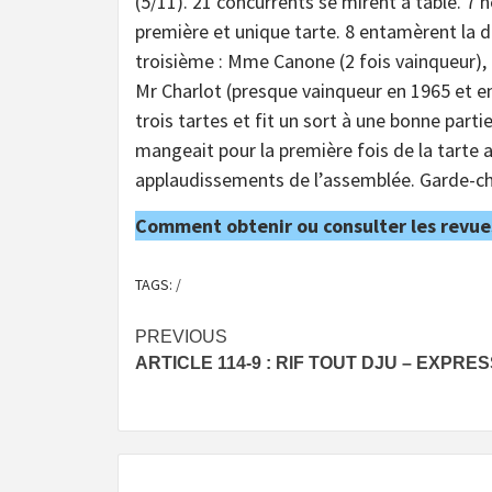
(5/11). 21 concurrents se mirent à table. 7
première et unique tarte. 8 entamèrent la de
troisième : Mme Canone (2 fois vainqueur), 
Mr Charlot (presque vainqueur en 1965 et e
trois tartes et fit un sort à une bonne par
mangeait pour la première fois de la tarte al
applaudissements de l’assemblée. Garde-c
Comment obtenir ou consulter les revue
TAGS:
/
Post
PREVIOUS
ARTICLE 114-9 : RIF TOUT DJU – EXPRE
navigation