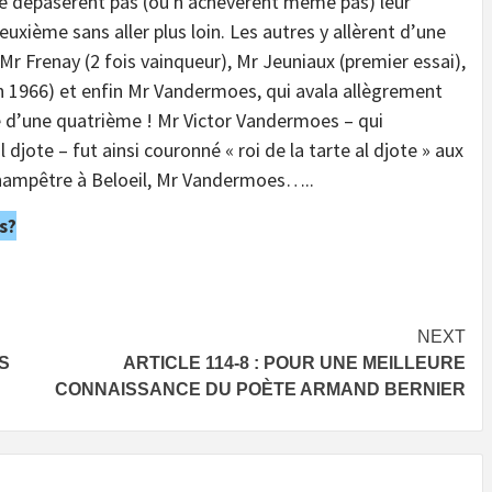
 ne dépasèrent pas (ou n’achevèrent même pas) leur
uxième sans aller plus loin. Les autres y allèrent d’une
Mr Frenay (2 fois vainqueur), Mr Jeuniaux (premier essai),
n 1966) et enfin Mr Vandermoes, qui avala allègrement
tie d’une quatrième ! Mr Victor Vandermoes – qui
 djote – fut ainsi couronné « roi de la tarte al djote » aux
hampêtre à Beloeil, Mr Vandermoes…..
s?
NEXT
SS
ARTICLE 114-8 : POUR UNE MEILLEURE
CONNAISSANCE DU POÈTE ARMAND BERNIER