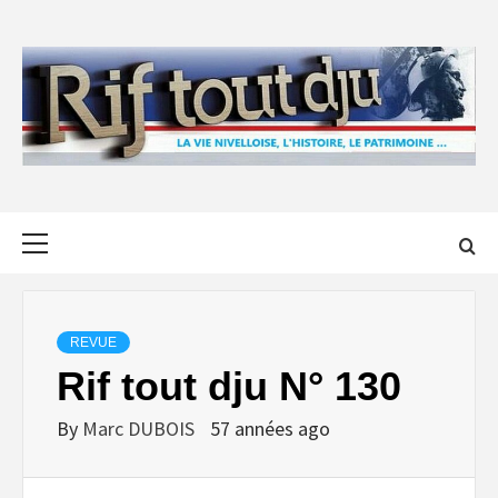
Skip
to
content
Primary
Menu
REVUE
Rif tout dju N° 130
By
Marc DUBOIS
57 années ago