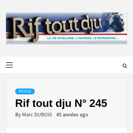
Skip
to
content
Primary
Menu
REVUE
Rif tout dju N° 245
By
Marc DUBOIS
45 années ago