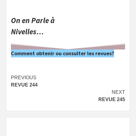
On en Parle à
Nivelles…
Comment obtenir ou consulter les revues?
Post
PREVIOUS
REVUE 244
navigation
NEXT
REVUE 245