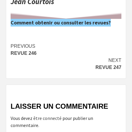
Jean Courtois
Comment obtenir ou consulter les revues?
Post
PREVIOUS
REVUE 246
navigation
NEXT
REVUE 247
LAISSER UN COMMENTAIRE
Vous devez
être connecté
pour publier un
commentaire.