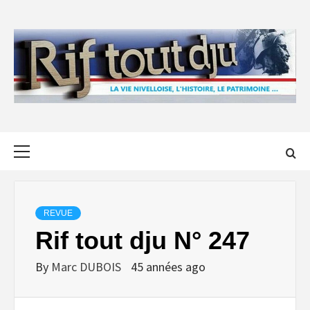
Skip
to
content
Primary
Menu
REVUE
Rif tout dju N° 247
By
Marc DUBOIS
45 années ago