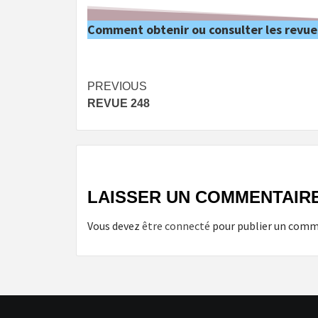
Comment obtenir ou consulter les revue
Post
PREVIOUS
REVUE 248
navigation
LAISSER UN COMMENTAIR
Vous devez
être connecté
pour publier un comm