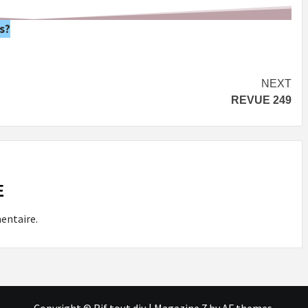
s?
NEXT
REVUE 249
E
entaire.
Copyright © Rif tout dju
|
Magazine 7
by AF themes.