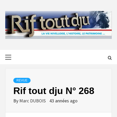
Skip
to
content
Primary
Menu
REVUE
Rif tout dju N° 268
By
Marc DUBOIS
43 années ago