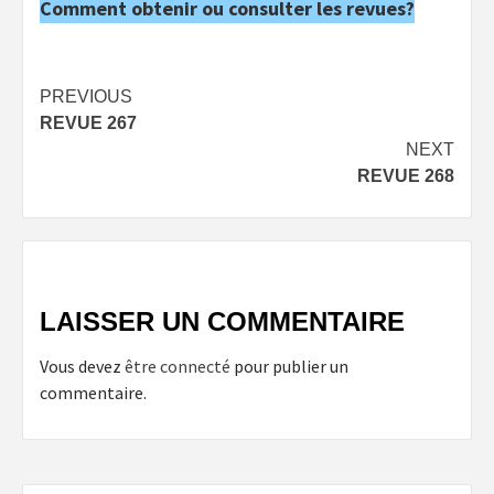
Comment obtenir ou consulter les revues?
Post
PREVIOUS
REVUE 267
navigation
NEXT
REVUE 268
LAISSER UN COMMENTAIRE
Vous devez
être connecté
pour publier un
commentaire.