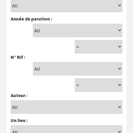
Année de parution :
N° Rif :
Auteur :
Un lieu :