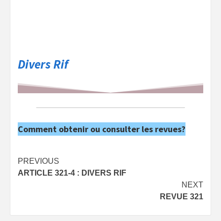
Divers Rif
Comment obtenir ou consulter les revues?
Post
PREVIOUS
ARTICLE 321-4 : DIVERS RIF
navigation
NEXT
REVUE 321