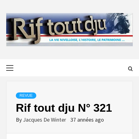
Skip
to
content
Primary
Menu
REVUE
Rif tout dju N° 321
By
Jacques De Winter
37 années ago