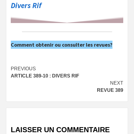
Divers Rif
Comment obtenir ou consulter les revues?
Post
PREVIOUS
ARTICLE 389-10 : DIVERS RIF
navigation
NEXT
REVUE 389
LAISSER UN COMMENTAIRE