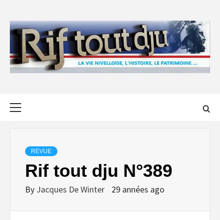
Skip
to
content
Primary
Menu
REVUE
Rif tout dju N°389
By
Jacques De Winter
29 années ago