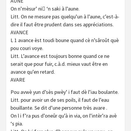
AUNE
On n’mèsur’ ni􀂡 ‘n saki à l’aune.
Litt. On ne mesure pas quelqu’un à l’aune, c’est-à-
dire il faut être prudent dans ses appréciations.
AVANCE
L 1 avance èst toudi boune quand cè n’sâroût què
pou couri voye.
Litt. L’avance est toujours bonne quand ce ne
serait que pour fuir, c.à.d. mieux vaut être en
avance qu’en retard.
AVARE
Pou avwè yun d’sès pwèy’ i faut dè l’iau boulante.
Litt. pour avoir un de ses poils, il faut de l’eau
bouillante. Se dit d’une personne très avare .
On l i f’ra pus d’oneûr qu’à in via, on l’intèr’ra avè
‘s pia.