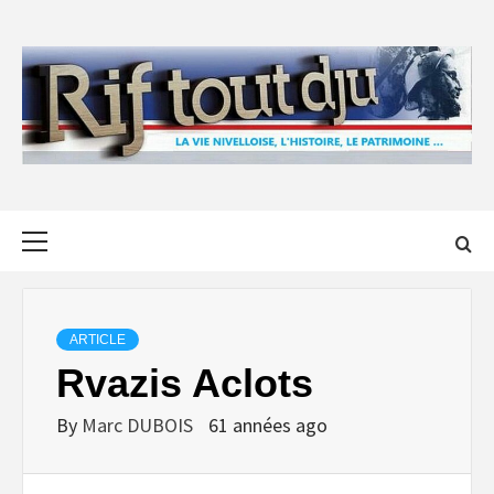
Skip
to
content
Primary
Menu
ARTICLE
Rvazis Aclots
By
Marc DUBOIS
61 années ago