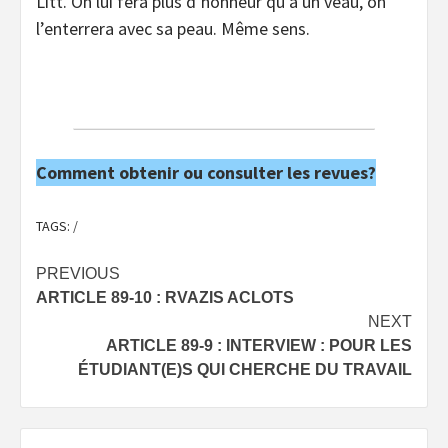
Litt. On lui fera plus d’honneur qu’a un veau, on
l’enterrera avec sa peau. Même sens.
Comment obtenir ou consulter les revues?
TAGS:
/
Post
PREVIOUS
ARTICLE 89-10 : RVAZIS ACLOTS
navigation
NEXT
ARTICLE 89-9 : INTERVIEW : POUR LES
ÉTUDIANT(E)S QUI CHERCHE DU TRAVAIL