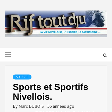
Skip
to
content
Primary
Menu
ARTICLE
Sports et Sportifs
Nivellois.
By
Marc DUBOIS
55 années ago