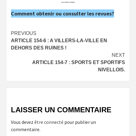
……..
Comment obtenir ou consulter les revues?
Post
PREVIOUS
ARTICLE 154-6 : A VILLERS-LA-VILLE EN
navigation
DEHORS DES RUINES !
NEXT
ARTICLE 154-7 : SPORTS ET SPORTIFS
NIVELLOIS.
LAISSER UN COMMENTAIRE
Vous devez
être connecté
pour publier un
commentaire.