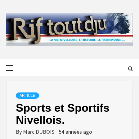
Skip
to
content
Primary
Menu
ARTICLE
Sports et Sportifs
Nivellois.
By
Marc DUBOIS
54 années ago