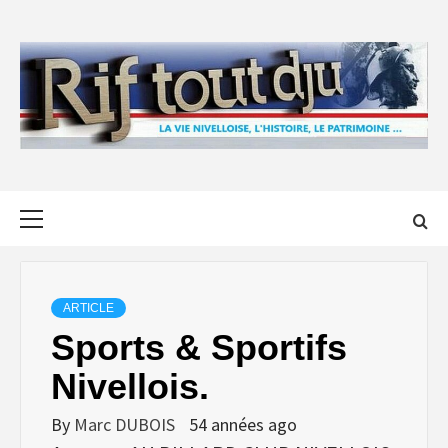
Skip
to
content
Primary
Menu
ARTICLE
Sports & Sportifs
Nivellois.
By
Marc DUBOIS
54 années ago