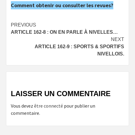
Comment obtenir ou consulter les revues?
Post
PREVIOUS
ARTICLE 162-8 : ON EN PARLE À NIVELLES…
navigation
NEXT
ARTICLE 162-9 : SPORTS & SPORTIFS
NIVELLOIS.
LAISSER UN COMMENTAIRE
Vous devez
être connecté
pour publier un
commentaire.