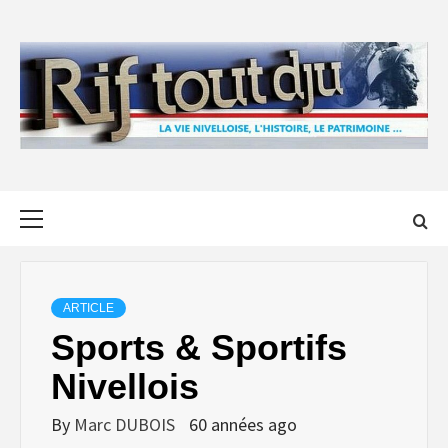
Skip
to
content
Primary
Menu
ARTICLE
Sports & Sportifs
Nivellois
By
Marc DUBOIS
60 années ago