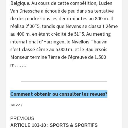
Belgique. Au cours de cette compétition, Lucien
Van Driessche a échoué de peu dans sa tentative
de descendre sous les deux minutes au 800 m. Il
réalisa 2’00″5, tandis que Nevens se classait 2ème
au 400 m. en étant crédité de 51″5. Au meeting
international d’Huizingen, le Nivellois Thauvin
s’est classé 4ème au 5.000 m. et le Baulersois
Monseur termine 7ème de l’épreuve de 1.500
m…….
Comment obtenir ou consulter les revues?
TAGS:
/
Post
PREVIOUS
ARTICLE 103-10 : SPORTS & SPORTIFS