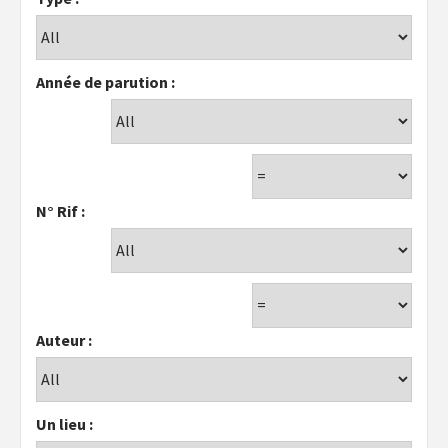
Année de parution :
N° Rif :
Auteur :
Un lieu :