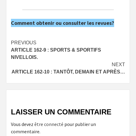
Comment obtenir ou consulter les revues?
Post
PREVIOUS
ARTICLE 162-9 : SPORTS & SPORTIFS
navigation
NIVELLOIS.
NEXT
ARTICLE 162-10 : TANTÔT, DEMAIN ET APRÈS…
LAISSER UN COMMENTAIRE
Vous devez
être connecté
pour publier un
commentaire.