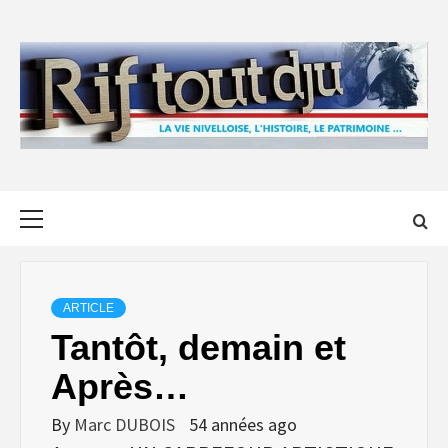
Skip
to
content
Primary
Menu
ARTICLE
Tantôt, demain et
Après…
By
Marc DUBOIS
54 années ago