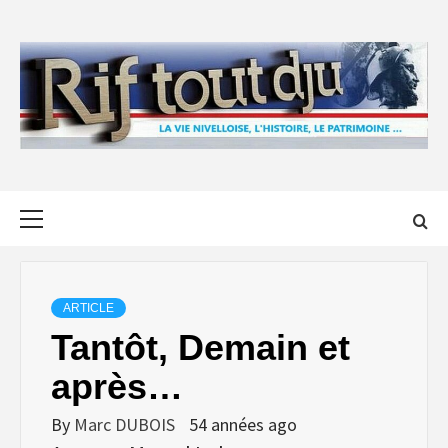
Skip
to
content
Primary
Menu
ARTICLE
Tantôt, Demain et
après…
By
Marc DUBOIS
54 années ago