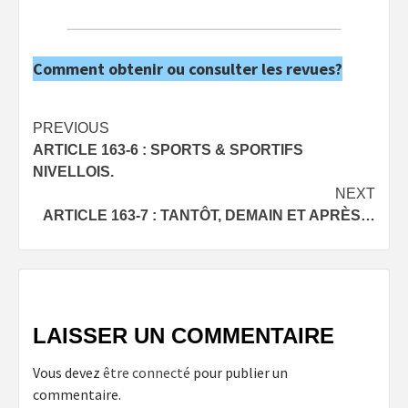
Comment obtenir ou consulter les revues?
Post
PREVIOUS
ARTICLE 163-6 : SPORTS & SPORTIFS
navigation
NIVELLOIS.
NEXT
ARTICLE 163-7 : TANTÔT, DEMAIN ET APRÈS…
LAISSER UN COMMENTAIRE
Vous devez
être connecté
pour publier un
commentaire.