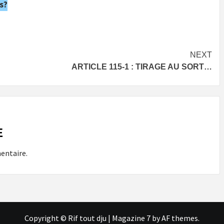
s?
NEXT
ARTICLE 115-1 : TIRAGE AU SORT…
E
entaire.
Copyright © Rif tout dju
|
Magazine 7
by AF themes.