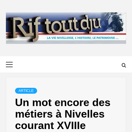
Skip
to
content
Primary
Menu
ARTICLE
Un mot encore des
métiers à Nivelles
courant XVIIIe