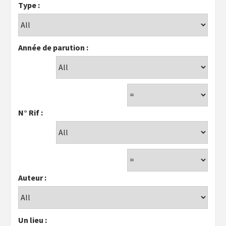
Type :
Année de parution :
N° Rif :
Auteur :
Un lieu :