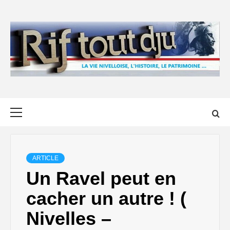
Skip
to
content
Primary
Menu
ARTICLE
Un Ravel peut en
cacher un autre ! (
Nivelles –