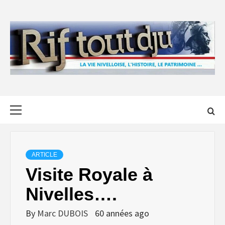
Skip
to
content
Primary
Menu
ARTICLE
Visite Royale à
Nivelles….
By
Marc DUBOIS
60 années ago