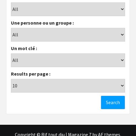
Une personne ou un groupe :
Un mot clé :
Results per page :
Copyright © Rif tout dju
|
Magazine 7
by AF themes.