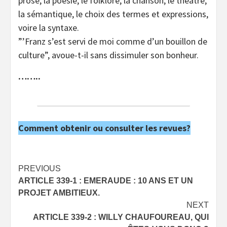
prose, la poésie, le folklore, la chanson, le théâtre,
la sémantique, le choix des termes et expressions,
voire la syntaxe.
”’Franz s’est servi de moi comme d’un bouillon de
culture”, avoue-t-il sans dissimuler son bonheur.
……..
Comment obtenir ou consulter les revues?
Post
PREVIOUS
ARTICLE 339-1 : EMERAUDE : 10 ANS ET UN
navigation
PROJET AMBITIEUX.
NEXT
ARTICLE 339-2 : WILLY CHAUFOUREAU, QUI