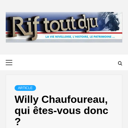
Skip
to
content
Primary
Menu
ARTICLE
Willy Chaufoureau,
qui êtes-vous donc
?