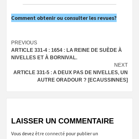
Comment obtenir ou consulter les revues?
Post
PREVIOUS
ARTICLE 331-4 : 1654 : LA REINE DE SUÈDE À
navigation
NIVELLES ET À BORNIVAL.
NEXT
ARTICLE 331-5 : A DEUX PAS DE NIVELLES, UN
AUTRE ORADOUR ? [ECAUSSINNES]
LAISSER UN COMMENTAIRE
Vous devez
être connecté
pour publier un