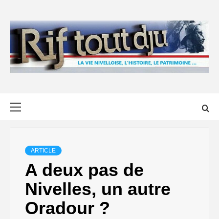
Skip
to
content
Primary
Menu
ARTICLE
A deux pas de
Nivelles, un autre
Oradour ?