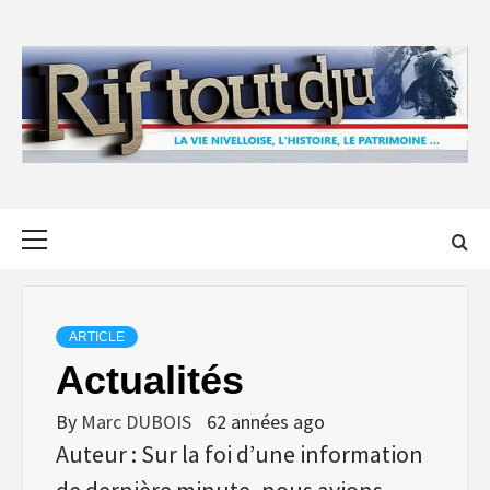
Skip
to
content
Primary
Menu
ARTICLE
Actualités
By
Marc DUBOIS
62 années ago
Auteur : Sur la foi d’une information
de dernière minute, nous avions