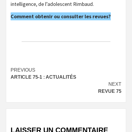
intelligence, de l’adolescent Rimbaud.
Comment obtenir ou consulter les revues?
Post
PREVIOUS
ARTICLE 75-1 : ACTUALITÉS
navigation
NEXT
REVUE 75
LAISSER UN COMMENTAIRE