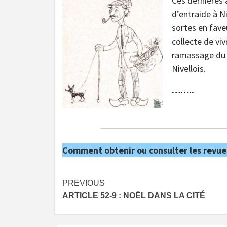
Ces dernières 
d’entraide à N
sortes en fave
collecte de vi
ramassage du c
Nivellois.
……..
Comment obtenir ou consulter les revue
Post
PREVIOUS
ARTICLE 52-9 : NOËL DANS LA CITÉ
navigation