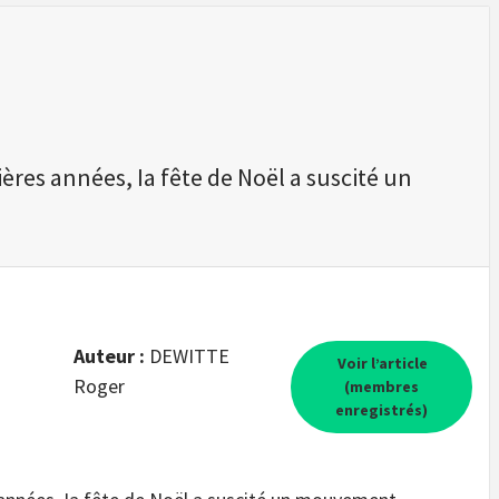
res années, Ia fête de Noël a suscité un
Auteur :
DEWITTE
Voir l’article
Roger
(membres
enregistrés)