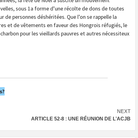
années, Ia fête de Noël a suscité un mouvement
ivelles, sous 1a forme d’une récolte de dons de toutes
ur de personnes déshéritées. Que l’on se rappelle la
vres et de vêtements en faveur des Hongrois réfugiés, le
harbon pour les vieillards pauvres et autres nécessiteux
s?
NEXT
ARTICLE 52-8 : UNE RÉUNION DE L’ACJB