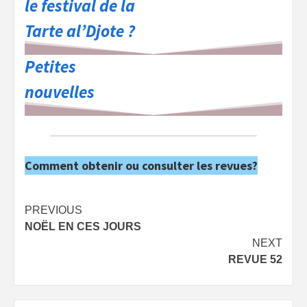
le festival de la
Tarte al’Djote ?
Petites
nouvelles
Comment obtenir ou consulter les revues?
Post
PREVIOUS
NOËL EN CES JOURS
navigation
NEXT
REVUE 52