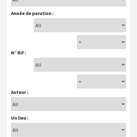
Année de parution :
N° Rif :
Auteur :
Un lieu :