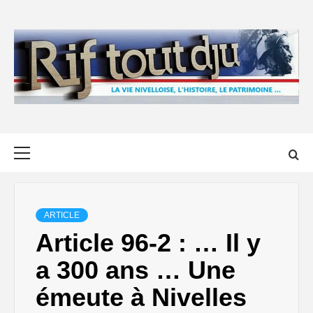
Skip
to
content
Primary
Menu
ARTICLE
Article 96-2 : … Il y
a 300 ans … Une
émeute à Nivelles