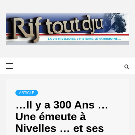
Skip
to
content
Primary
Menu
ARTICLE
…Il y a 300 Ans …
Une émeute à
Nivelles … et ses