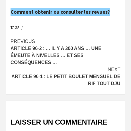
Comment obtenir ou consulter les revues?
TAGS:
/
Post
PREVIOUS
ARTICLE 96-2 : … IL Y A 300 ANS … UNE
navigation
ÉMEUTE À NIVELLES … ET SES
CONSÉQUENCES …
NEXT
ARTICLE 96-1 : LE PETIT BOULET MENSUEL DE
RIF TOUT DJU
LAISSER UN COMMENTAIRE