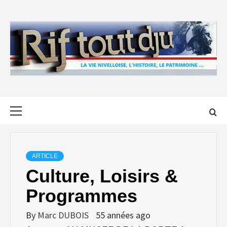
Skip
to
content
Primary
Menu
ARTICLE
Culture, Loisirs &
Programmes
By
Marc DUBOIS
55 années ago