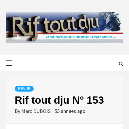
Skip
to
content
Primary
Menu
REVUE
Rif tout dju N° 153
By
Marc DUBOIS
55 années ago