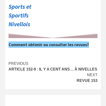
Sports et
Sportifs
Nivellois
Comment obtenir ou consulter les revues?
Post
PREVIOUS
ARTICLE 152-9 : IL Y A CENT ANS… À NIVELLES
navigation
NEXT
REVUE 153